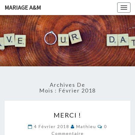
MARIAGE A&M
Togg
navig
MARIAGE
A&M
Archives De
Mois : Février 2018
M
MERCI !
E
R
C
4 Février 2018
Mathieu
0
C
O
Commentaire
M