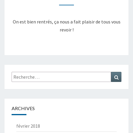
I
M
!
E
N
T
On est bien rentrés, ça nous a fait plaisir de tous vous
A
I
revoir !
R
E
S
Rechercher :
Recher
ARCHIVES
février 2018